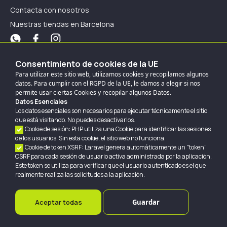
Contacta con nosotros
Nuestras tiendas en Barcelona
Nuestros modos de pago
Consentimiento de cookies de la UE
Para utilizar este sitio web, utilizamos cookies y recopilamos algunos
Pagos Online
datos. Para cumplir con el RGPD de la UE, le damos a elegir si nos
permite usar ciertas Cookies y recopilar algunos Datos.
Datos Esenciales
Los datos esenciales son necesarios para ejecutar técnicamente el sitio
que está visitando. No puedes desactivarlos.
Pagos en tienda
Cookie de sesión: PHP utiliza una Cookie para identificar las sesiones
de los usuarios. Sin esta cookie, el sitio web no funciona.
Efectivo
Tarjeta
Cookie de token XSRF: Laravel genera automáticamente un "token"
CSRF para cada sesión de usuario activa administrada por la aplicación.
Este token se utiliza para verificar que el usuario autenticado es el que
realmente realiza las solicitudes a la aplicación.
SpazioPhone 2022 Derechos Reservados
Protección de datos
Cookies
Aviso legal
Aceptar todas
Guardar