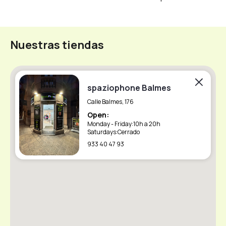
Nuestras tiendas
spaziophone Balmes
Calle Balmes, 176
Open:
Monday - Friday:
10h a 20h
Saturdays:
Cerrado
933 40 47 93