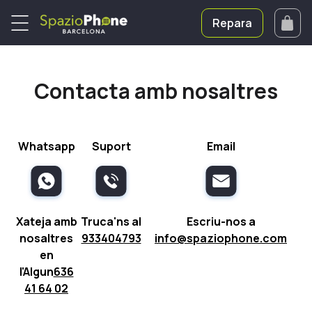
Repara
Contacta amb nosaltres
Whatsapp
Suport
Email
Xateja amb
Truca'ns al
Escriu-nos a
nosaltres
933404793
info@spaziophone.com
en
l'Algun
636
41 64 02