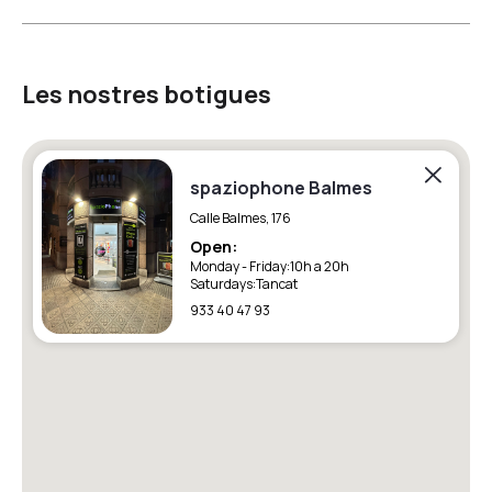
Les nostres botigues
spaziophone Balmes
Calle Balmes, 176
Open:
Monday - Friday:
10h a 20h
Saturdays:
Tancat
933 40 47 93