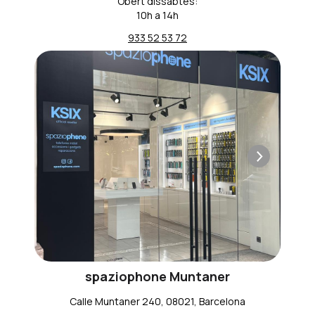
Obert dissabtes:
10h a 14h
933 52 53 72
spaziophone Muntaner
Calle Muntaner 240, 08021, Barcelona