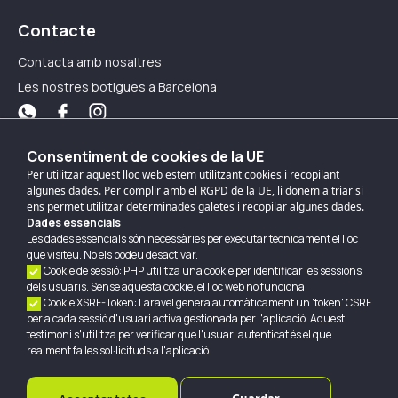
Contacte
Contacta amb nosaltres
Les nostres botigues a Barcelona
Els nostres mètodes de pagament
Consentiment de cookies de la UE
Per utilitzar aquest lloc web estem utilitzant cookies i recopilant
Pagaments En línia
algunes dades. Per complir amb el RGPD de la UE, li donem a triar si
ens permet utilitzar determinades galetes i recopilar algunes dades.
Dades essencials
Les dades essencials són necessàries per executar tècnicament el lloc
que visiteu. No els podeu desactivar.
Pagaments en botiga
Cookie de sessió: PHP utilitza una cookie per identificar les sessions
dels usuaris. Sense aquesta cookie, el lloc web no funciona.
Efectiu
Targeta
Cookie XSRF-Token: Laravel genera automàticament un 'token' CSRF
per a cada sessió d'usuari activa gestionada per l'aplicació. Aquest
testimoni s'utilitza per verificar que l'usuari autenticat és el que
realment fa les sol·licituds a l'aplicació.
SpazioPhone 2022 Drets Reservats
Protecció de dades
Cookies
Avís legal