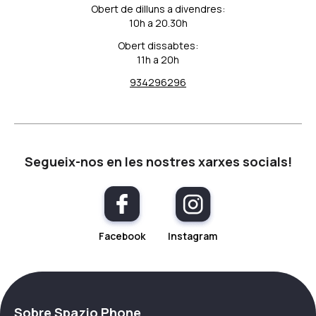
Obert de dilluns a divendres:
10h a 20.30h
Obert dissabtes:
11h a 20h
934296296
Segueix-nos en les nostres xarxes socials!
Instagram
Facebook
Sobre Spazio Phone