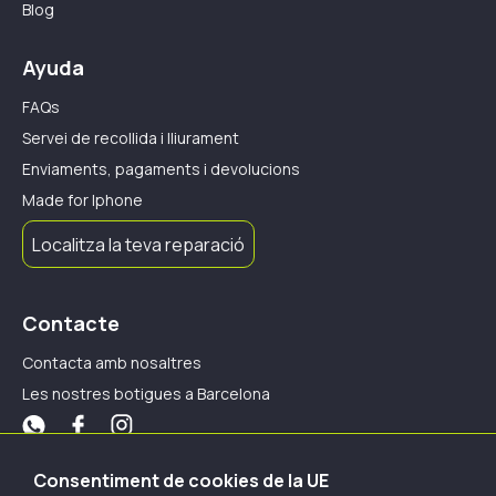
Blog
Ayuda
FAQs
Servei de recollida i lliurament
Enviaments, pagaments i devolucions
Made for Iphone
Localitza la teva reparació
Contacte
Contacta amb nosaltres
Les nostres botigues a Barcelona
Els nostres mètodes de pagament
Consentiment de cookies de la UE