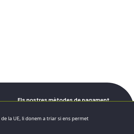
Els nostres mètodes de pagament
Pagaments En línia
de la UE, li donem a triar si ens permet