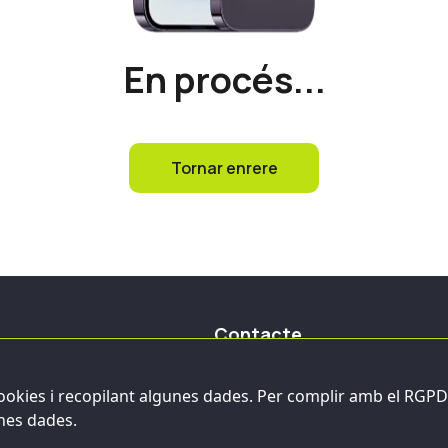
En procés...
Tornar enrere
Contacte
Contacta amb nosaltres
 cookies i recopilant algunes dades. Per complir amb el RGPD 
 i lliurament
Les nostres botigues a Barcelona
unes dades.
ments i devolucions