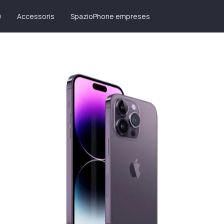
0
Accessoris
SpazioPhone empreses